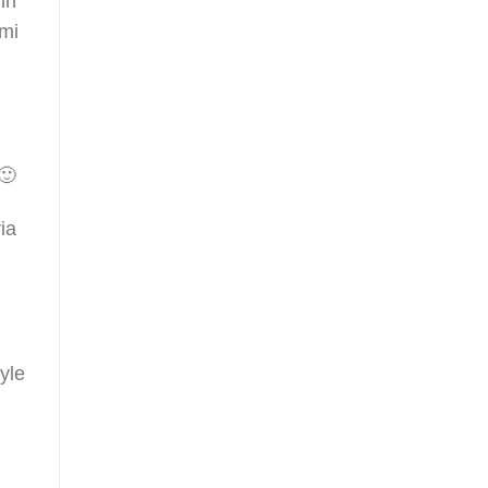
in
emi
🙂
ia
yle
,