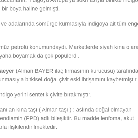
 bir boya haline gelmişti.
an ve adalarında sömürge kurmasıyla indigoya ait tüm eng
ümüz petrolü konumundaydı. Marketlerde siyah kına olar
 siyaha boyamak da çok popülerdi.
aeyer
(Alman BAYER ilaç firmasının kurucusu) tarafınd
nmasıyla bitkisel-doğal çivit eski ihtişamını kaybetmiştir.
igo yerini sentetik çivite bırakmıştır.
lanılan kına taşı ( Alman taşı ) ; aslında doğal olmayan
lendiamin (PPD) adlı bileşiktir. Bu madde lenfoma, akut
a ilişkilendirilmektedir.