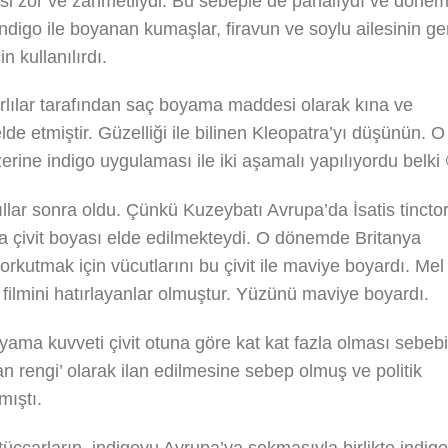
si zor ve zahmetliydi. Bu sebeple de pahalıydı ve dönem
indigo ile boyanan kumaşlar, firavun ve soylu ailesinin g
 kullanılırdı.
ırlılar tarafından saç boyama maddesi olarak kına ve
elde etmiştir. Güzelliği ile bilinen Kleopatra’yı düşünün. O
erine indigo uygulaması ile iki aşamalı yapılıyordu belki 
llar sonra oldu. Çünkü Kuzeybatı Avrupa’da İsatis tinctor
 da çivit boyası elde edilmekteydi. O dönemde Britanya
rkutmak için vücutlarını bu çivit ile maviye boyardı. Mel
filmini hatırlayanlar olmuştur. Yüzünü maviye boyardı.
yama kuvveti çivit otuna göre kat kat fazla olması sebebi
an rengi’ olarak ilan edilmesine sebep olmuş ve politik
mıştı.
tüccarların, indigoyu Avrupa’ya sokmasıyla birlikte indigo