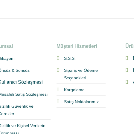
umsal
Müşteri Hizmetleri
Ürü
Hikayem
S.S.S.
Önsöz & Sonsöz
Sipariş ve Ödeme
Seçenekleri
Kullanıcı Sözleşmesi
Kargolama
Mesafeli Satış Sözleşmesi
Satış Noktalarımız
izlilik Güvenlik ve
Çerezler
izlilik ve Kişisel Verilerin
Korunması