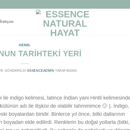
İletişim
GENEL
NUN TARİHTEKİ YERİ
' TE GÖNDERILDI
ESSENCEADMIN
TARAFINDAN
ile indigo kelimesi, latince İndian yani Hintli kelimesind
ülünün adı ile ilişkisi de olabilir tahminimce 🙂 ). İndigo,
ki boyalardan biridir. Binlerce yıl önce, bitki dallarının
 boyadan elde edilirdi. Renklerin bu doğal yollarla (bitki,