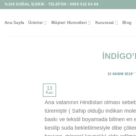
Skip
%100 DOĞAL İÇERİK - TELEFON :
0850 532 64 88
to
content
Ana Sayfa
Ürünler
Müşteri Hizmetleri
Kurumsal
Blog
İNDİGO’
13 KASIM 2018
’
13
Kas
Ana vatanının Hindistan olması sebebi 
türemiştir ( Sahip olduğu indikan molek
baskı ve tekstil boyamada bilinen en es
kesilip suda bekletilmesiyle dibe çöken