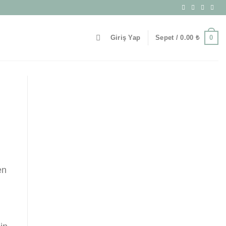
0
Giriş Yap
Sepet /
0.00
₺
en