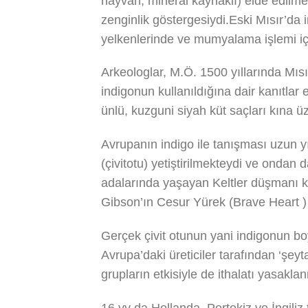
hayvan, mineral kaynaklı) elde edilme
zenginlik göstergesiydi.Eski Mısır’da 
yelkenlerinde ve mumyalama işlemi için
Arkeologlar, M.Ö. 1500 yıllarında Mıs
indigonun kullanıldığına dair kanıtlar 
ünlü, kuzguni siyah küt saçları kına üz
Avrupanın indigo ile tanışması uzun yı
(çivitotu) yetiştirilmekteydi ve ondan
adalarında yaşayan Keltler düşmanı ko
Gibson’ın Cesur Yürek (Brave Heart ) 
Gerçek çivit otunun yani indigonun bo
Avrupa’daki üreticiler tarafından ‘şeyt
grupların etkisiyle de ithalatı yasaklan
16.yy da Hollanda, Portekiz ve İngiliz 