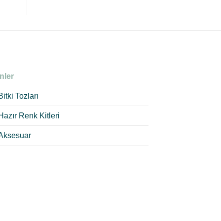
nler
Bitki Tozları
Hazır Renk Kitleri
Aksesuar